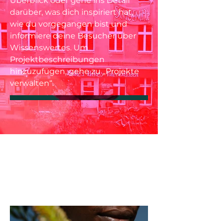
Überblick oder gehe ins Detail
darüber, was dich inspiriert hat,
wie du vorgegangen bist und
informiere deine Besucher über
Wissenswertes. Um
Projektbeschreibungen
hinzuzufügen, gehe zu „Projekte
verwalten“.