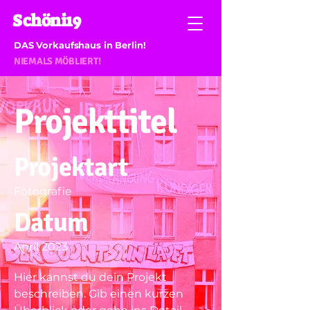
Schöni19
DAS Vorkaufshaus in Berlin!
NIEMALS MÖBLIERT!
Projekttitel
Projektart
Fotografie
Datum
April 2023
Hier kannst du dein Projekt
beschreiben. Gib einen kurzen