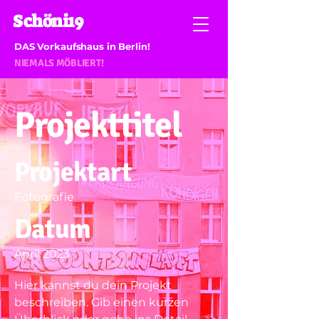
Schöni19
DAS Vorkaufshaus in Berlin!
NIEMALS MÖBLIERT!
Projekttitel
Projektart
Fotografie
Datum
April 2023
Hier kannst du dein Projekt
beschreiben. Gib einen kurzen