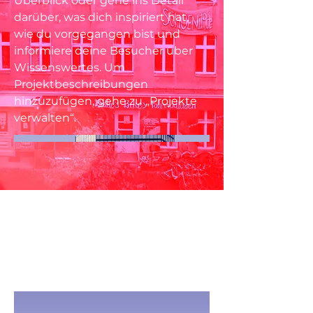
Überblick oder gehe ins Detail
darüber, was dich inspiriert hat,
wie du vorgegangen bist und
informiere deine Besucher über
Wissenswertes. Um
Projektbeschreibungen
hinzuzufügen, gehe zu „Projekte
verwalten“.